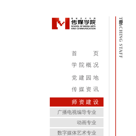
师资
TEACHING STAFF
首
页
学
院
概
况
学院简介
学院领导
机构设置
教学设施
专业介绍
党
建
园
地
传
媒
资
讯
传媒新闻
传媒公告
传媒艺讯
师
资
建
设
广播电视编导专业
动画专业
数字媒体艺术专业