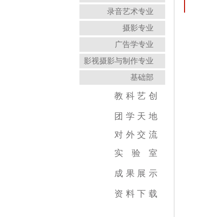
录音艺术专业
摄影专业
广告学专业
影视摄影与制作专业
基础部
教
科
艺
创
教育教学新闻
科研成果
艺术创作
团
学
天
地
对
外
交
流
实
验
室
跨学科综合训练中心
虚拟实践教育中心
传媒实验教学平台
虚拟仿真教学中心
数字图像教育中心
国家示范中心
成
果
展
示
视频类
数媒类
摄影类
广告类
录音类
美术类
资
料
下
载