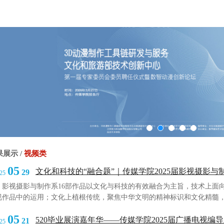
果展示
/
视频类
05
文化和科技的“融合题”｜传媒学院2025届影视摄影与制
29
25
视摄影与制作系16部作品以文化与科技的有效融合为主旨，技术上面向
视作品中的运用；文化上植根传统，聚焦中华文明的精神标识和文化精髓，
品的创作者或跨越千山万水，深入新疆塔河、浙江台州，于崇山峻岭与大
05
喧闹都市与万家灯火中，书写时代精神。他们试图在天马行空中...
520毕业展演嘉年华——传媒学院2025届广播电视编
21
25