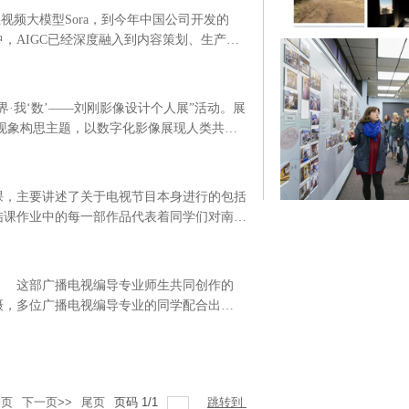
视频大模型Sora，到今年中国公司开发的
中，AIGC已经深度融入到内容策划、生产、
深度思考：机器与人的深度关联是什么？未来
视界·我‘数’——刘刚影像设计个人展”活动。展
现象构思主题，以数字化影像展现人类共通
会主义核心价值观为引领，以艺术之敏感，发
限潜力 。...
，主要讲述了关于电视节目本身进行的包括
课作业中的每一部作品代表着同学们对南艺
“课程思政”引入作品带入课堂的良好方
 这部广播电视编导专业师生共同创作的
摄，多位广播电视编导专业的同学配合出
着对百十华诞这个重大时刻，无与伦比的期
一页
下一页>>
尾页
页码
1
/
1
跳转到