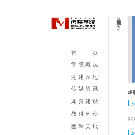
传媒资讯
NEWS
首
页
学
院
概
况
学院简介
学院领导
机构设置
教学设施
专业介绍
党
建
园
地
传
媒
资
讯
成
传媒新闻
传媒公告
传媒艺讯
师
资
建
设
20
影视摄影与制作专业
广播电视编导专业
数字媒体艺术专业
录音艺术专业
广告学专业
动画专业
摄影专业
基础部
影
教
科
艺
创
影
教育教学新闻
科研成果
艺术创作
作
团
学
天
地
在
20