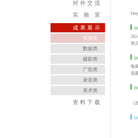
对
外
交
流
这
D
实
验
室
运
跨学科综合训练中心
虚拟实践教育中心
传媒实验教学平台
虚拟仿真教学中心
数字图像教育中心
国家示范中心
人
成
果
展
示
20
2
视频类
览
数媒类
情
时
20
摄影类
电
广告类
选
录音类
的
式
20
美术类
校
资
料
下
载
《
演
待。
20