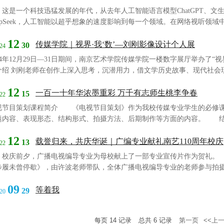
是一个科技迅猛发展的年代，从去年人工智能语言模型ChatGPT、文生
eepSeek，人工智能以超乎想象的速度影响到每一个领域。在网络视听领域
营推广、算法推荐等全产业链条中，为行业带来强劲动能的同时，也带来
12
类还有不可被机器替代的价值吗？ 2025...
传媒学院｜视界·我‘数’—刘刚影像设计个人展
30
24
024年12月29日—31日期间，南京艺术学院传媒学院一楼数字展厅举办了“
介绍 刘刚老师在创作上深入思考，沉潜用力，借文学历史故事、现代社会
感与时代脉络，展现了活跃的创作格局。此次数字化影像作品个人展以社
12
代之先声；以文化为情怀，绘创新之影像，探索了动画数字影像的独特魅力和无
一百一十年华浓墨重彩 万千有志师生桃李争春
15
22
视节目策划课程简介 《电视节目策划》作为我校传媒专业学生的必修课
题内容、表现形态、结构形式、拍摄方法、后期制作等方面的内容。 结
热爱，体现了南艺在他们眼里的独到之处。这是多元思想创造的结果也是将
12
。 互联网...
载誉归来，共庆华诞｜广编专业献礼南艺110周年校庆
13
22
庆前夕，广播电视编导专业为母校献上了一部专业宣传片作为贺礼。
步履未曾停歇》，由许波老师带队，全体广播电视编导专业的老师参与拍
。 每一位广播电视编导专业的师生，在本次拍摄中的倾情付出，都充盈
09
 &...
等着我
29
20
每页
14
记录
总共
6
记录
第一页
<<上