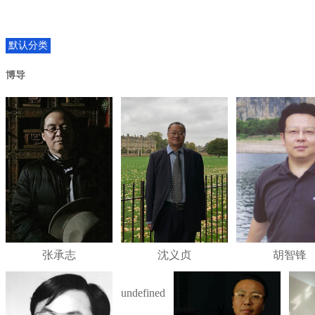
默认分类
博导
张承志
沈义贞
胡智锋
undefined