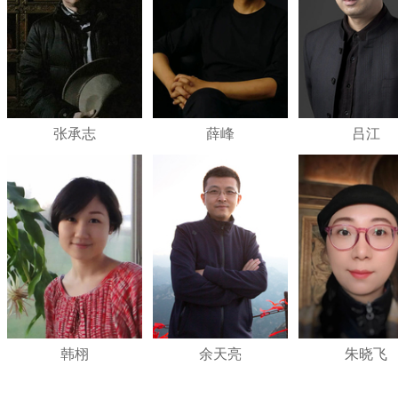
张承志
薛峰
吕江
韩栩
余天亮
朱晓飞