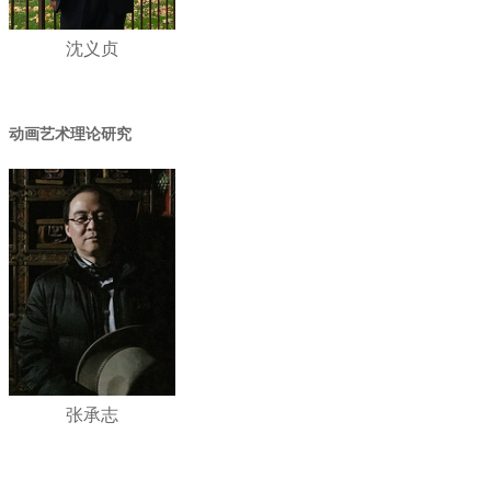
沈义贞
动画艺术理论研究
张承志