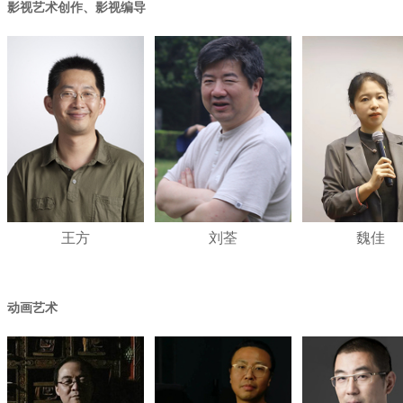
影视艺术创作、影视编导
王方
刘荃
魏佳
动画艺术