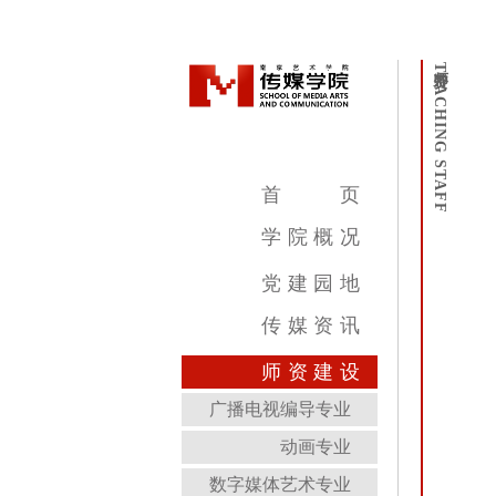
师资
TEACHING STAFF
首
页
学
院
概
况
学院简介
学院领导
机构设置
教学设施
专业介绍
党
建
园
地
传
媒
资
讯
传媒新闻
传媒公告
传媒艺讯
师
资
建
设
广播电视编导专业
动画专业
数字媒体艺术专业