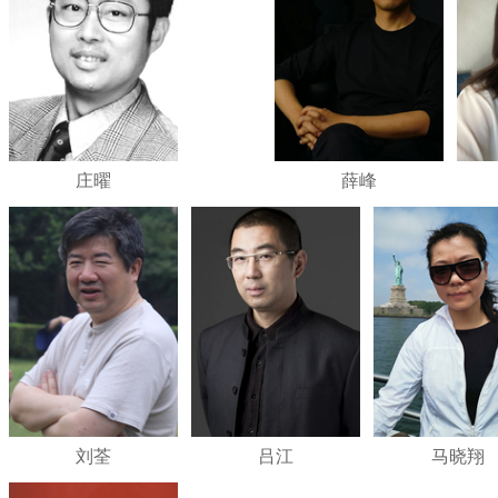
庄曜
薛峰
刘荃
吕江
马晓翔