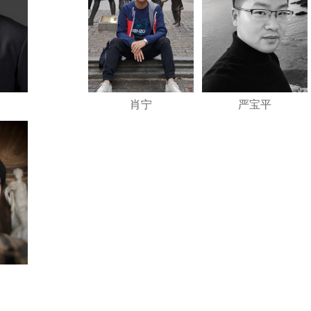
肖宁
严宝平