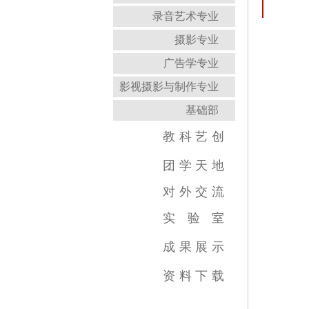
录音艺术专业
摄影专业
广告学专业
影视摄影与制作专业
基础部
教
科
艺
创
教育教学新闻
科研成果
艺术创作
团
学
天
地
对
外
交
流
实
验
室
跨学科综合训练中心
虚拟实践教育中心
传媒实验教学平台
虚拟仿真教学中心
数字图像教育中心
国家示范中心
成
果
展
示
视频类
数媒类
摄影类
广告类
录音类
美术类
资
料
下
载