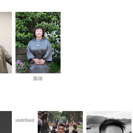
陈琰
undefined