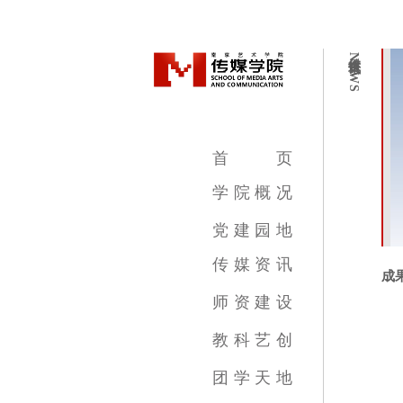
传媒资讯
NEWS
首
页
学
院
概
况
学院简介
学院领导
机构设置
教学设施
专业介绍
党
建
园
地
传
媒
资
讯
成
传媒新闻
传媒公告
传媒艺讯
师
资
建
设
影视摄影与制作专业
广播电视编导专业
数字媒体艺术专业
录音艺术专业
广告学专业
动画专业
摄影专业
基础部
教
科
艺
创
教育教学新闻
科研成果
艺术创作
团
学
天
地