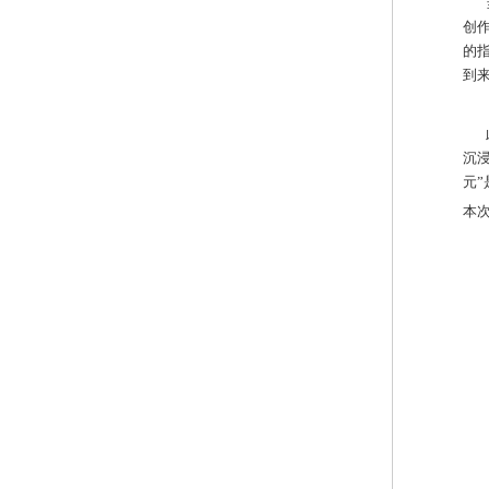
当
创
的
到
此
沉浸
元
本