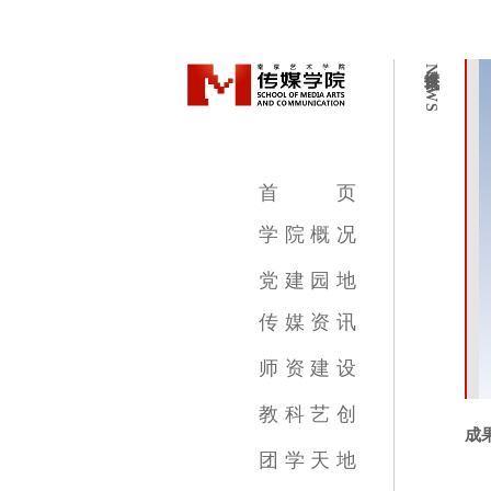
传媒资讯
NEWS
首
页
学
院
概
况
学院简介
学院领导
机构设置
教学设施
专业介绍
党
建
园
地
传
媒
资
讯
传媒新闻
传媒公告
传媒艺讯
师
资
建
设
影视摄影与制作专业
广播电视编导专业
数字媒体艺术专业
录音艺术专业
广告学专业
动画专业
摄影专业
基础部
教
科
艺
创
成
教育教学新闻
科研成果
艺术创作
团
学
天
地