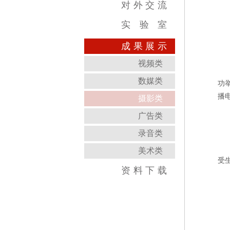
对
外
交
流
实
验
室
跨学科综合训练中心
虚拟实践教育中心
传媒实验教学平台
虚拟仿真教学中心
数字图像教育中心
国家示范中心
成
果
展
示
视频类
数媒类
功
播
摄影类
广告类
录音类
美术类
受
资
料
下
载