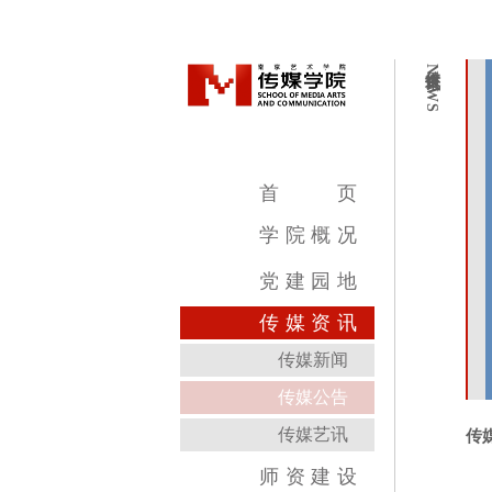
传媒资讯
NEWS
首
页
学
院
概
况
学院简介
学院领导
机构设置
教学设施
专业介绍
党
建
园
地
传
媒
资
讯
传媒新闻
传媒公告
传媒艺讯
传
师
资
建
设