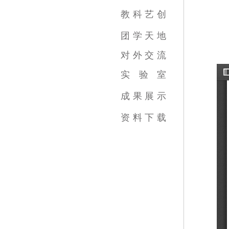
影视摄影与制作专业
广播电视编导专业
数字媒体艺术专业
录音艺术专业
广告学专业
动画专业
摄影专业
基础部
教
科
艺
创
教育教学新闻
科研成果
艺术创作
团
学
天
地
对
外
交
流
实
验
室
跨学科综合训练中心
虚拟实践教育中心
传媒实验教学平台
虚拟仿真教学中心
数字图像教育中心
国家示范中心
成
果
展
示
视频类
数媒类
摄影类
广告类
录音类
美术类
资
料
下
载