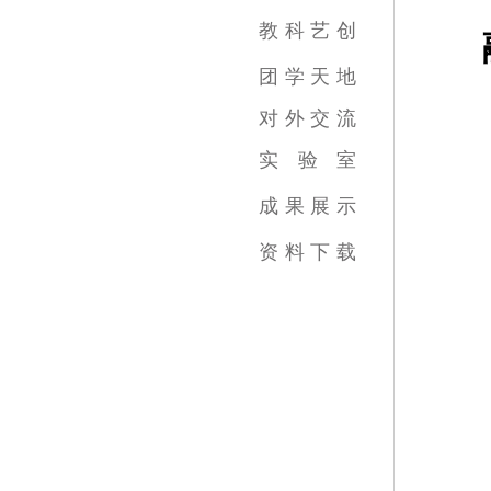
影视摄影与制作专业
广播电视编导专业
数字媒体艺术专业
录音艺术专业
广告学专业
动画专业
摄影专业
基础部
教
科
艺
创
教育教学新闻
科研成果
艺术创作
团
学
天
地
对
外
交
流
实
验
室
跨学科综合训练中心
虚拟实践教育中心
传媒实验教学平台
虚拟仿真教学中心
数字图像教育中心
国家示范中心
成
果
展
示
视频类
数媒类
摄影类
广告类
录音类
美术类
资
料
下
载