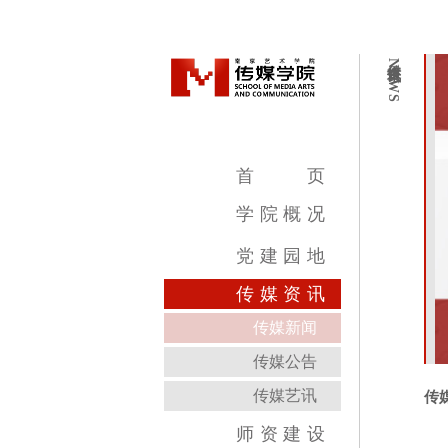
传媒资讯
NEWS
首
页
学
院
概
况
学院简介
学院领导
机构设置
教学设施
专业介绍
党
建
园
地
传
媒
资
讯
传媒新闻
传媒公告
传媒艺讯
传
师
资
建
设