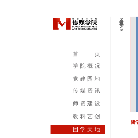
传媒资讯
NEWS
首
页
学
院
概
况
学院简介
学院领导
机构设置
教学设施
专业介绍
党
建
园
地
传
媒
资
讯
传媒新闻
传媒公告
传媒艺讯
师
资
建
设
影视摄影与制作专业
广播电视编导专业
数字媒体艺术专业
录音艺术专业
广告学专业
动画专业
摄影专业
基础部
教
科
艺
创
团
教育教学新闻
科研成果
艺术创作
团
学
天
地