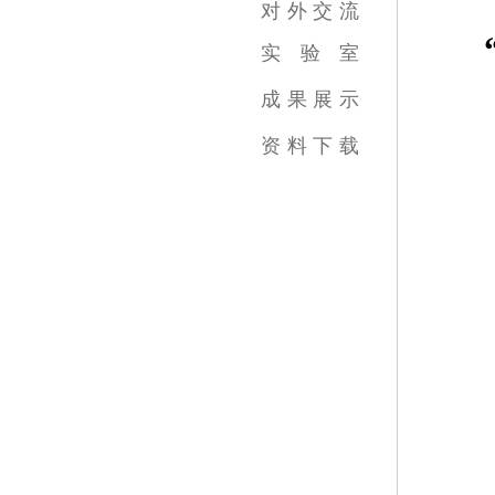
对
外
交
流
实
验
室
跨学科综合训练中心
虚拟实践教育中心
传媒实验教学平台
虚拟仿真教学中心
数字图像教育中心
国家示范中心
成
果
展
示
视频类
数媒类
摄影类
广告类
录音类
美术类
资
料
下
载