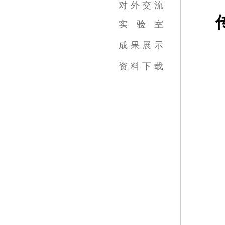
对
外
交
流
实
验
室
跨学科综合训练中心
虚拟实践教育中心
传媒实验教学平台
虚拟仿真教学中心
数字图像教育中心
国家示范中心
成
果
展
示
视频类
数媒类
摄影类
广告类
录音类
美术类
资
料
下
载