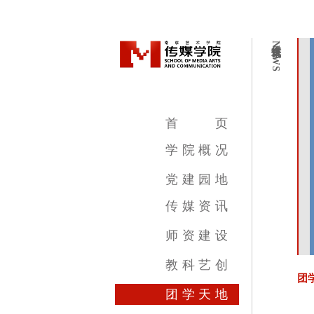
传媒资讯
NEWS
首
页
学
院
概
况
学院简介
学院领导
机构设置
教学设施
专业介绍
党
建
园
地
传
媒
资
讯
传媒新闻
传媒公告
传媒艺讯
师
资
建
设
影视摄影与制作专业
广播电视编导专业
数字媒体艺术专业
录音艺术专业
广告学专业
动画专业
摄影专业
基础部
教
科
艺
创
团
教育教学新闻
科研成果
艺术创作
团
学
天
地