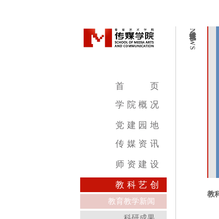
传媒资讯
NEWS
首
页
学
院
概
况
学院简介
学院领导
机构设置
教学设施
专业介绍
党
建
园
地
传
媒
资
讯
传媒新闻
传媒公告
传媒艺讯
师
资
建
设
影视摄影与制作专业
广播电视编导专业
数字媒体艺术专业
录音艺术专业
广告学专业
动画专业
摄影专业
基础部
教
科
艺
创
教
教育教学新闻
科研成果