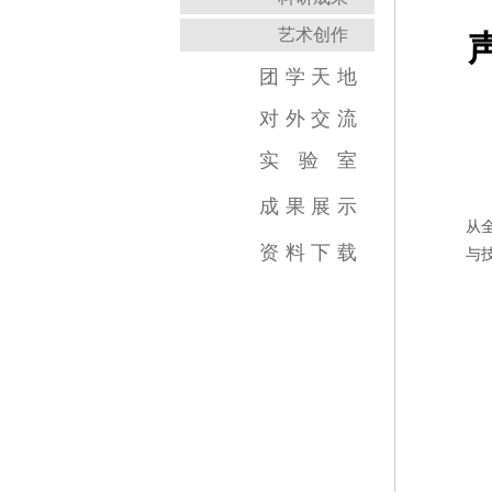
艺术创作
团
学
天
地
对
外
交
流
实
验
室
跨学科综合训练中心
虚拟实践教育中心
传媒实验教学平台
虚拟仿真教学中心
数字图像教育中心
国家示范中心
成
果
展
示
从
视频类
数媒类
摄影类
广告类
录音类
美术类
资
料
下
载
与