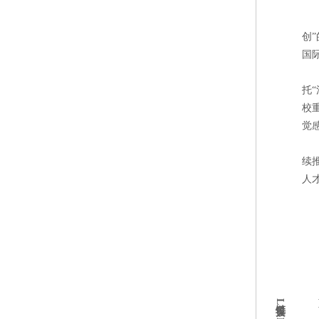
创
国
托
校
觉
续
人
链接LINKS