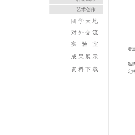
艺术创作
团
学
天
地
对
外
交
流
实
验
室
者
跨学科综合训练中心
虚拟实践教育中心
传媒实验教学平台
虚拟仿真教学中心
数字图像教育中心
国家示范中心
成
果
展
示
温
视频类
数媒类
摄影类
广告类
录音类
美术类
资
料
下
载
定