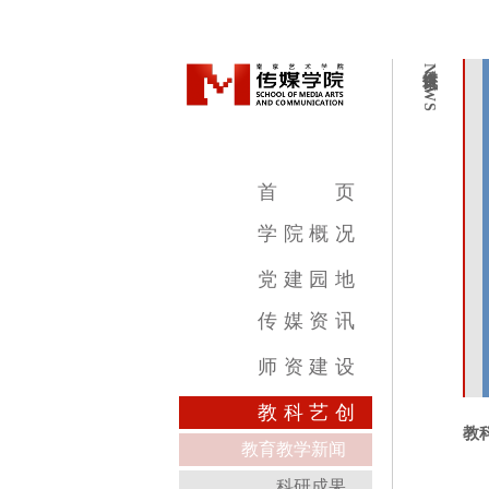
传媒资讯
NEWS
首
页
学
院
概
况
学院简介
学院领导
机构设置
教学设施
专业介绍
党
建
园
地
传
媒
资
讯
传媒新闻
传媒公告
传媒艺讯
师
资
建
设
影视摄影与制作专业
广播电视编导专业
数字媒体艺术专业
录音艺术专业
广告学专业
动画专业
摄影专业
基础部
教
科
艺
创
教
教育教学新闻
科研成果