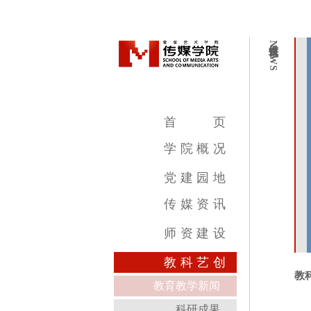
传媒资讯
NEWS
首
页
学
院
概
况
学院简介
学院领导
机构设置
教学设施
专业介绍
党
建
园
地
传
媒
资
讯
传媒新闻
传媒公告
传媒艺讯
师
资
建
设
影视摄影与制作专业
广播电视编导专业
数字媒体艺术专业
录音艺术专业
广告学专业
动画专业
摄影专业
基础部
教
科
艺
创
教
教育教学新闻
科研成果