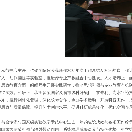
示范中心主任、传媒学院院长薛峰作2025年度工作总结及2026年度工
字人、动作捕捉等实验室，推进跨专业产教融合中心建设。人才培养上，
。思政教育方面，组织师生开展实践研学，推动思想引领与专业教育有机
取得实效。科研上，承担多项国家及省市级科研项目，在专利、高水平论
体系，推行网格化管理，深化校际合作，承办学术活动，开展科普工作，
程思政与质量保障、提升艺术创作水平、促进科研成果转化、优化空间布局等
与会专家对国家级实验教学示范中心过去一年的建设成效与各项工作给
挥国家级示范引领与辐射带动作用、系统梳理成果边界与特色优势、科学