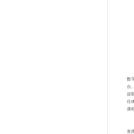
数
台
设
任
课
发