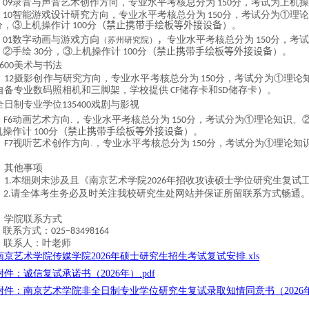
录音与声音艺术创作方向，专业水平考核总分为
分，考试为上机操
09
150
智能游戏设计研究方向，专业水平考核总分为
分，考试分为①理论
10
150
分，③上机操作计
分
（
禁止携带手绘板等外接设备
）。
100
数字动画与游戏
方向
，
专业水平考核总分为
分，考试
01
（苏州研究院）
150
，②手绘
分，③上机操作计
分
（
禁止携带手绘板等外接设备
）。
30
100
美术与书法
600
摄影创作与研究方向，专业水平考核总分为
分，考试分为①理论
1
2
150
自备专业数码照相机和三脚架，学校提供
储存卡和
储存卡）。
CF
SD
全日制专业学位
戏剧与影视
135400
动画艺术方向
.
，专业水平考核总分为
分，考试分为①理论知识、
F
6
150
机操作计
分
（
禁止携带手绘板等外接设备
）。
100
视听艺术创作方向
.
，专业水平考核总分为
分，考试分为①理论知
F7
150
、其他事项
本细则未涉及且《南京艺术学院
年招收攻读硕士学位研究生复试
1.
202
6
请全体考生务必及时关注我校研究生处网站并保证所留联系方式畅通
2.
、学院联系方式
联系方式：
025–83498164
联系人：叶老师
南京艺术学院传媒学院2026年硕士研究生招生考试复试安排.xls
附件：诚信复试承诺书（2026年）.pdf
附件：南京艺术学院非全日制专业学位研究生复试录取知情同意书（2026年）