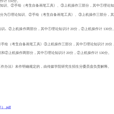
作计
分。
150
知识、②手绘（考
生
自备画笔工具
）
、③上机操作三部分，其中①理论知
分为①理论知识、②手绘（考
生
自备画笔工具
）
、③上机操作三部分，其
知识
、
②上机操作两部分，其中①理论知识计
分，②上机操作计
分
20
130
②手绘（考
生
自备画笔工具
）
③上机操作三部分，其中①理论知识计
分
20
识和②上机操作两部分，其中①理论知识计
分，②上机操作计
分。
20
130
工作办法》未作明确规定的，由传媒学院研究生招生
分委员会
负责解释。
。
.pdf