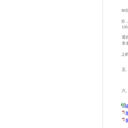
30
分
135
需
非
上
五
六