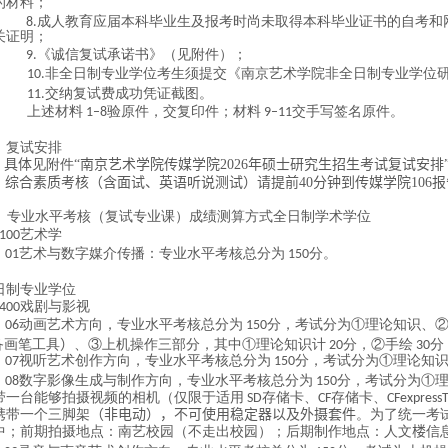
的材料；
成人教育应届本科毕业生及报考时尚未取得本科毕业证书的自考和
8.
关证明；
《诚信复试承诺书》（见附件）；
9.
非全日制专业学位考生须提交《南京艺术学院非全日制专业学位
10.
交纳复试费成功凭证截图。
11.
上述材料
验原件，交复印件；材料
交手写签名原件。
1–8
9–
11
、复试安排
具体
见附件
“南京艺术学院传媒学院
2026
年硕士研究生招生考试复试安排
综合素质考核（含面试、英语听说测试）请提前
40
分钟到传媒学院
106
报
、专业水平考核（复试专业课）成绩测算方式全日制学术学位
艺术学
100
艺术与数字媒介传播：专业水平考核总分为
分。
01
150
日制专业学位
戏剧与影视
400
动画艺术方向，专业水平考核总分为
分，考试分为①理论知识、
06
150
备画笔工具
）
、③上机操作三部分，其中①理论知识计
分，②手绘
分
20
30
视听艺术创作方向，专业水平考核总分为
分，考试分为①理论知
07
150
数字影像生成与制作方向，专业水平考核总分为
分，考试分为①
08
150
带一台能够拍摄视频的相机（仅限于适用
存储卡、
存储卡、
SD
CF
CFexpress
T
携带一个三脚架
（
非电动）
，
不可使用稳定器以及外摄套件
。为了统一考
中；前期拍摄地点：南艺校园（不走出校园）；后期制作地点：人文
楼
信