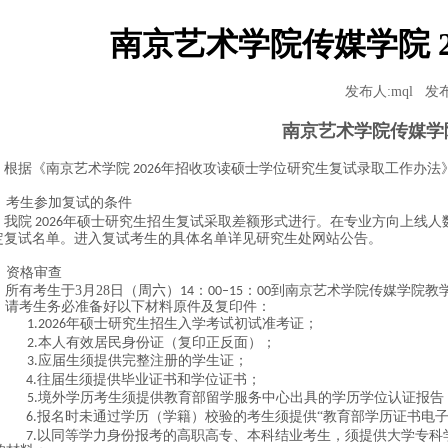
南京艺术学院传媒学院 
发布人:mql
发布
南京艺术学院传媒学
根据《南京艺术学院
年招收攻读硕士学位研究生复试录取工作办法
202
6
、考生参加复试的条件
我院
年硕士研究生招生复试采取差额形式进行。在专业方向上线人
202
6
定复试名单。进入复试考生的具体名单详见研究生处网站公告。
、资格审查
所有考生于
3
月
28
日（周
六
）
：
：
到南京艺术学院传媒学院教
14
00–15
00
请考生务必准备好以下材料原件及复印件：
年硕士研究生招生入学考试初试准考证；
1.20
26
本人有效居民身份证（复印正反面）；
2.
应届生须提供完整注册的学生证；
3.
往届生须提供毕业证书和学位证书；
4.
境外学历考生须提供教育部留学服务中心出具的学历学位认证报告
5.
报名时未通过学历（学籍）校验的考生须提供“教育部学历证书电子注
6.
以同等学力身份报考的高职高专、本科结业考生，须提供大学专科
7.