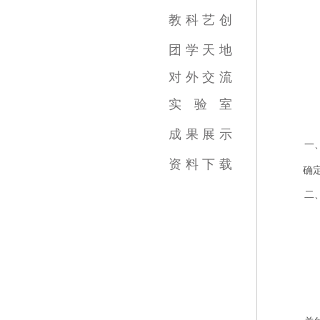
影视摄影与制作专业
广播电视编导专业
数字媒体艺术专业
录音艺术专业
广告学专业
动画专业
摄影专业
基础部
教
科
艺
创
教育教学新闻
科研成果
艺术创作
团
学
天
地
对
外
交
流
实
验
室
跨学科综合训练中心
虚拟实践教育中心
传媒实验教学平台
虚拟仿真教学中心
数字图像教育中心
国家示范中心
成
果
展
示
一
视频类
数媒类
摄影类
广告类
录音类
美术类
资
料
下
载
确
二