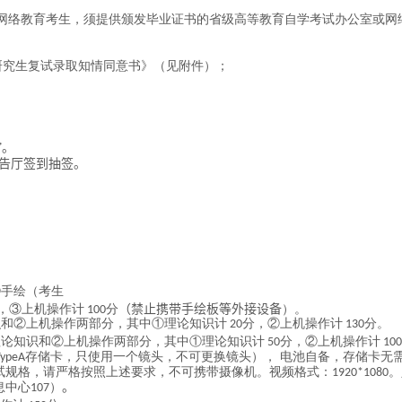
网络教育考生，须提供颁发毕业证书的省级高等教育自学考试办公室或网
研究生复试录取知情同意书》（见附件）；
”。
告厅签到抽签。
②手绘（考生
，③上机操作计
分
（
禁止携带手绘板等外接设备
）。
100
识和②上机操作两部分，其中①理论知识计
分，②上机操作计
分。
20
130
理论知识和②上机操作两部分，其中①理论知识计
分，②上机操作计
50
10
存储卡，只使用一个镜头，不可更换镜头）， 电池自备，存储卡无
ype
A
试规格，请严格按照上述要求，不可携带摄像机。视频格式：
。
1920*1080
息中心
）
。
107