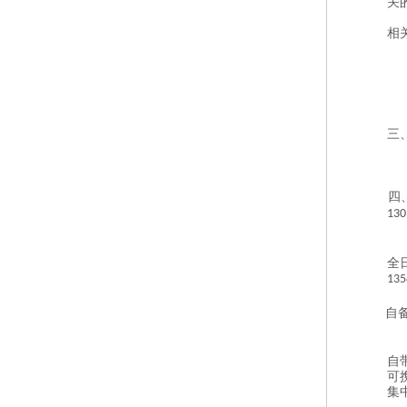
关
相
三
四
130
全
135
自
自
可
集