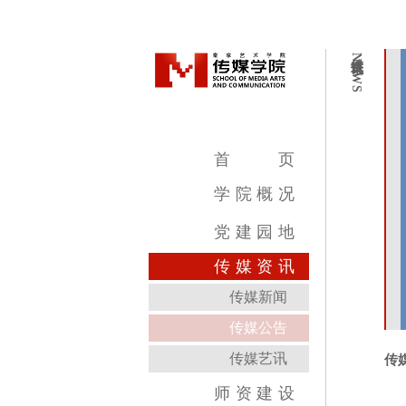
传媒资讯
NEWS
首
页
学
院
概
况
学院简介
学院领导
机构设置
教学设施
专业介绍
党
建
园
地
传
媒
资
讯
传媒新闻
传媒公告
传媒艺讯
传
师
资
建
设