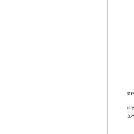
案
持
在