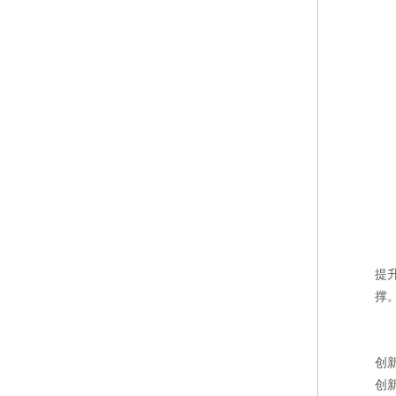
提
撑
创
创