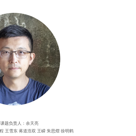
课题负责人：余天亮
 王雪东 蒋道浩双 王嵘 朱思熠 徐明鹤