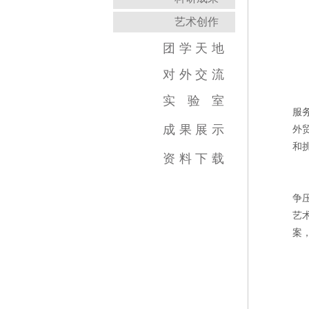
艺术创作
团
学
天
地
对
外
交
流
实
验
室
服
跨学科综合训练中心
虚拟实践教育中心
传媒实验教学平台
虚拟仿真教学中心
数字图像教育中心
国家示范中心
成
果
展
示
外
和
视频类
数媒类
摄影类
广告类
录音类
美术类
资
料
下
载
争
艺
案