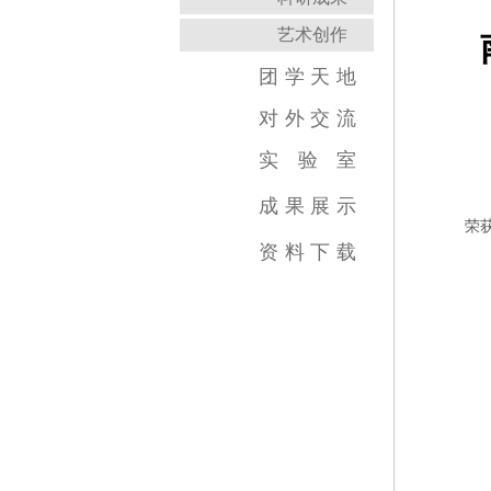
艺术创作
团
学
天
地
对
外
交
流
实
验
室
跨学科综合训练中心
虚拟实践教育中心
传媒实验教学平台
虚拟仿真教学中心
数字图像教育中心
国家示范中心
成
果
展
示
荣
视频类
数媒类
摄影类
广告类
录音类
美术类
资
料
下
载