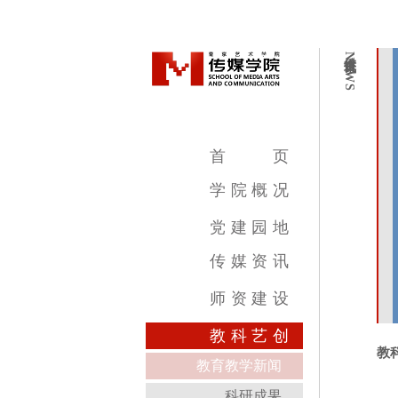
传媒资讯
NEWS
首
页
学
院
概
况
学院简介
学院领导
机构设置
教学设施
专业介绍
党
建
园
地
传
媒
资
讯
传媒新闻
传媒公告
传媒艺讯
师
资
建
设
影视摄影与制作专业
广播电视编导专业
数字媒体艺术专业
录音艺术专业
广告学专业
动画专业
摄影专业
基础部
教
科
艺
创
教
教育教学新闻
科研成果