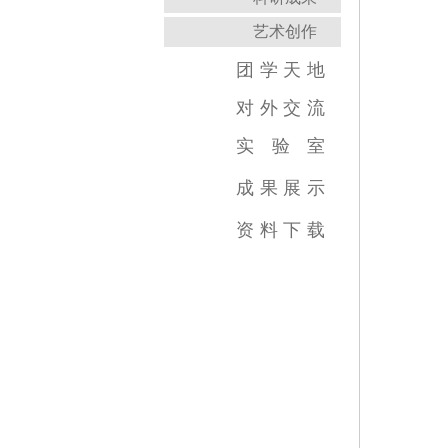
艺术创作
团
学
天
地
对
外
交
流
实
验
室
跨学科综合训练中心
虚拟实践教育中心
传媒实验教学平台
虚拟仿真教学中心
数字图像教育中心
国家示范中心
成
果
展
示
视频类
数媒类
摄影类
广告类
录音类
美术类
资
料
下
载