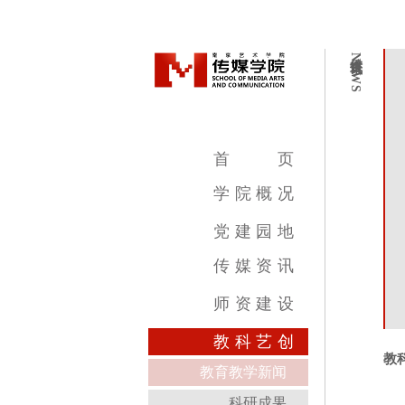
传媒资讯
NEWS
首
页
学
院
概
况
学院简介
学院领导
机构设置
教学设施
专业介绍
党
建
园
地
传
媒
资
讯
传媒新闻
传媒公告
传媒艺讯
师
资
建
设
影视摄影与制作专业
广播电视编导专业
数字媒体艺术专业
录音艺术专业
广告学专业
动画专业
摄影专业
基础部
教
科
艺
创
教
教育教学新闻
科研成果