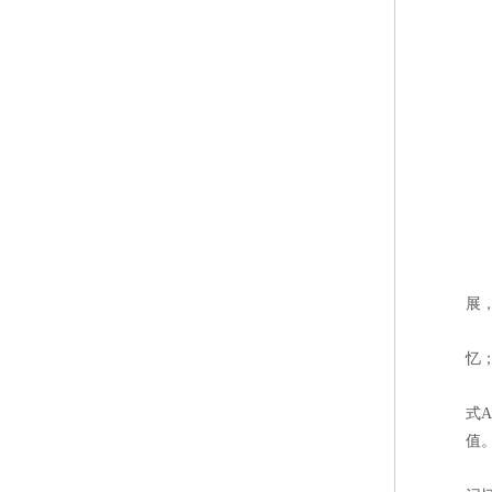
在
展
此
忆
该
式
值
同