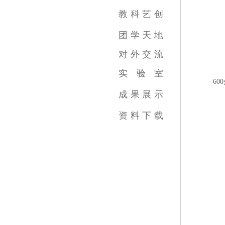
影视摄影与制作专业
广播电视编导专业
数字媒体艺术专业
录音艺术专业
广告学专业
动画专业
摄影专业
基础部
教
科
艺
创
教育教学新闻
科研成果
艺术创作
团
学
天
地
对
外
交
流
实
验
室
6
跨学科综合训练中心
虚拟实践教育中心
传媒实验教学平台
虚拟仿真教学中心
数字图像教育中心
国家示范中心
成
果
展
示
视频类
数媒类
摄影类
广告类
录音类
美术类
资
料
下
载