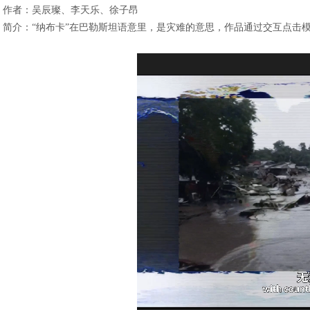
作者：吴辰璨、李天乐、徐子昂
简介：“纳布卡”在巴勒斯坦语意里，是灾难的意思，作品通过交互点击