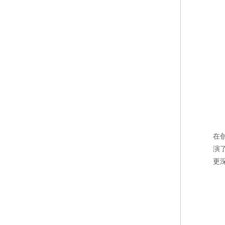
在
演
更