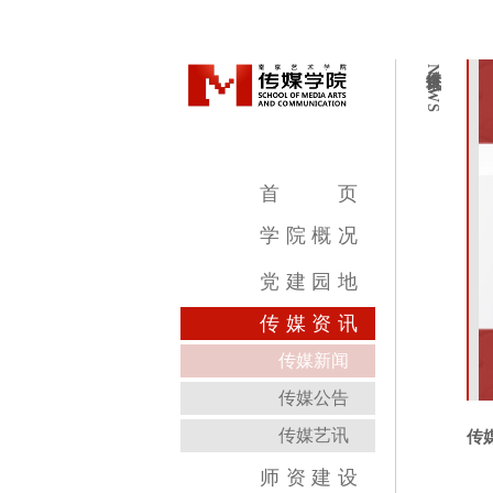
传媒资讯
NEWS
首
页
学
院
概
况
学院简介
学院领导
机构设置
教学设施
专业介绍
党
建
园
地
传
媒
资
讯
传媒新闻
传媒公告
传媒艺讯
传
师
资
建
设