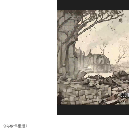
《纳布卡相册》