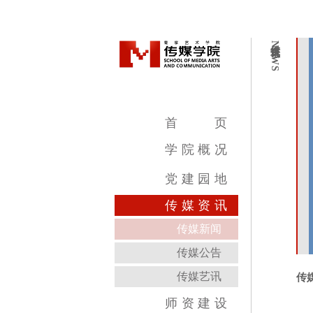
传媒资讯
NEWS
首
页
学
院
概
况
学院简介
学院领导
机构设置
教学设施
专业介绍
党
建
园
地
传
媒
资
讯
传媒新闻
传媒公告
传媒艺讯
传
师
资
建
设