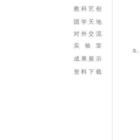
影视摄影与制作专业
广播电视编导专业
数字媒体艺术专业
录音艺术专业
广告学专业
动画专业
摄影专业
基础部
教
科
艺
创
教育教学新闻
科研成果
艺术创作
团
学
天
地
对
外
交
流
实
验
室
生
跨学科综合训练中心
虚拟实践教育中心
传媒实验教学平台
虚拟仿真教学中心
数字图像教育中心
国家示范中心
成
果
展
示
视频类
数媒类
摄影类
广告类
录音类
美术类
资
料
下
载